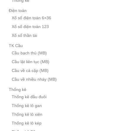
Thống kê
Điện toán
Xổ số điện toán 6×36
Xổ số điện toán 123
Xổ số thần tài
TK Cầu
Cầu bạch thủ (MB)
Cầu lật liên tục (MB)
Cầu về cả cặp (MB)
Cầu về nhiều nháy (MB)
Thống kê
Thống kê đầu đuôi
Thống kê lô gan
Thống kê lô xiên
Thống kê lô kép