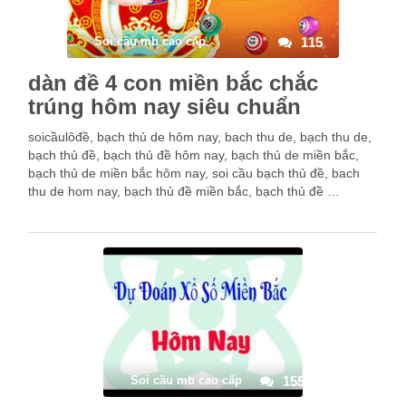
Soi cầu mb cao cấp
115
dàn đề 4 con miền bắc chắc
trúng hôm nay siêu chuẩn
soicầulôđề, bạch thủ de hôm nay, bach thu de, bạch thu de,
bạch thủ đề, bạch thủ đề hôm nay, bạch thủ de miền bắc,
bạch thủ de miền bắc hôm nay, soi cầu bạch thủ đề, bach
thu de hom nay, bạch thủ đề miền bắc, bạch thủ đề …
Soi cầu mb cao cấp
155