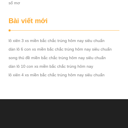
sổ mơ
Bài viết mới
lô xiên 3 xs miền bắc chắc trúng hôm nay siêu chuẩn
dàn lô 6 con xs miền bắc chắc trúng hôm nay siêu chuẩn
song thủ đề miền bắc chắc trúng hôm nay siêu chuẩn
dàn lô 10 con xs miền bắc chắc trúng hôm nay
lô xiên 4 xs miền bắc chắc trúng hôm nay siêu chuẩn