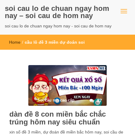
soi cau lo de chuan ngay hom
nay – soi cau de hom nay
soi cau lo de chuan ngay hom nay - soi cau de hom nay
Home
/
cầu lô đề 3 miền dự đoán soi
Soi cầu mb cao cấp
87
dàn đề 8 con miền bắc chắc
trúng hôm nay siêu chuẩn
xin số đề 3 miền, dự đoán đề miền bắc hôm nay, soi cầu de