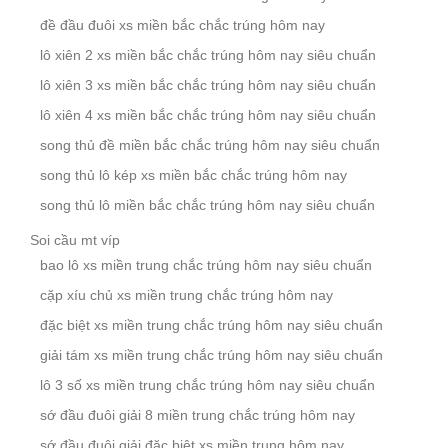
đề đầu đuôi xs miền bắc chắc trúng hôm nay
lô xiên 2 xs miền bắc chắc trúng hôm nay siêu chuẩn
lô xiên 3 xs miền bắc chắc trúng hôm nay siêu chuẩn
lô xiên 4 xs miền bắc chắc trúng hôm nay siêu chuẩn
song thủ đề miền bắc chắc trúng hôm nay siêu chuẩn
song thủ lô kép xs miền bắc chắc trúng hôm nay
song thủ lô miền bắc chắc trúng hôm nay siêu chuẩn
Soi cầu mt víp
bao lô xs miền trung chắc trúng hôm nay siêu chuẩn
cặp xíu chủ xs miền trung chắc trúng hôm nay
đặc biệt xs miền trung chắc trúng hôm nay siêu chuẩn
giải tám xs miền trung chắc trúng hôm nay siêu chuẩn
lô 3 số xs miền trung chắc trúng hôm nay siêu chuẩn
sớ đầu đuôi giải 8 miền trung chắc trúng hôm nay
sớ đầu đuôi giải đặc biệt xs miền trung hôm nay