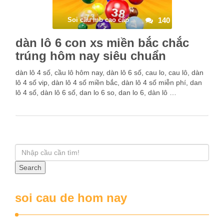
Soi cầu mb cao cấp
140
dàn lô 6 con xs miền bắc chắc
trúng hôm nay siêu chuẩn
dàn lô 4 số, cầu lô hôm nay, dàn lô 6 số, cau lo, cau lô, dàn
lô 4 số vip, dàn lô 4 số miền bắc, dàn lô 4 số miễn phí, dan
lô 4 số, dàn lô 6 số, dan lo 6 so, dan lo 6, dàn lô …
Search
soi cau de hom nay