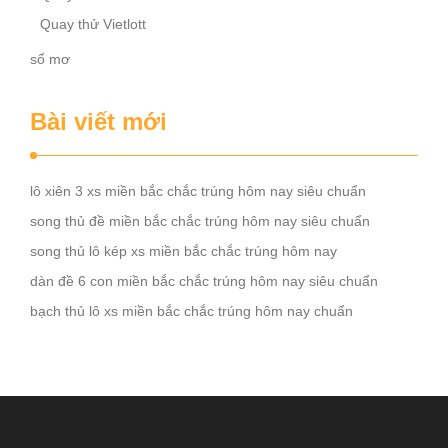
Quay thử Vietlott
sổ mơ
Bài viết mới
lô xiên 3 xs miền bắc chắc trúng hôm nay siêu chuẩn
song thủ đề miền bắc chắc trúng hôm nay siêu chuẩn
song thủ lô kép xs miền bắc chắc trúng hôm nay
dàn đề 6 con miền bắc chắc trúng hôm nay siêu chuẩn
bạch thủ lô xs miền bắc chắc trúng hôm nay chuẩn