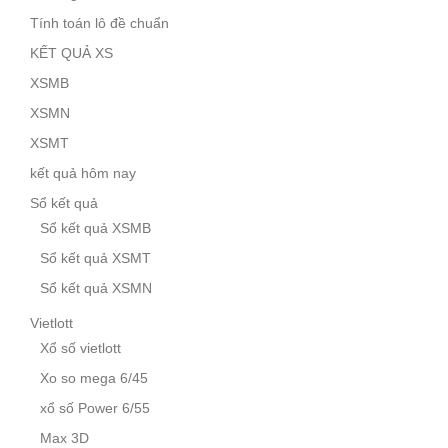
Tính toán lô đề chuẩn
KẾT QUẢ XS
XSMB
XSMN
XSMT
kết quả hôm nay
Sổ kết quả
Sổ kết quả XSMB
Sổ kết quả XSMT
Sổ kết quả XSMN
Vietlott
Xổ số vietlott
Xo so mega 6/45
xổ số Power 6/55
Max 3D