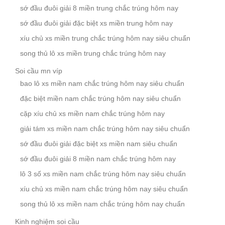
sớ đầu đuôi giải 8 miền trung chắc trúng hôm nay
sớ đầu đuôi giải đặc biệt xs miền trung hôm nay
xíu chủ xs miền trung chắc trúng hôm nay siêu chuẩn
song thủ lô xs miền trung chắc trúng hôm nay
Soi cầu mn víp
bao lô xs miền nam chắc trúng hôm nay siêu chuẩn
đặc biệt miền nam chắc trúng hôm nay siêu chuẩn
cặp xíu chủ xs miền nam chắc trúng hôm nay
giải tám xs miền nam chắc trúng hôm nay siêu chuẩn
sớ đầu đuôi giải đặc biệt xs miền nam siêu chuẩn
sớ đầu đuôi giải 8 miền nam chắc trúng hôm nay
lô 3 số xs miền nam chắc trúng hôm nay siêu chuẩn
xíu chủ xs miền nam chắc trúng hôm nay siêu chuẩn
song thủ lô xs miền nam chắc trúng hôm nay chuẩn
Kinh nghiệm soi cầu