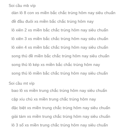
Soi cầu mb víp
dàn lô 8 con xs miền bắc chắc trúng hôm nay siêu chuẩn
đề đầu đuôi xs miền bắc chắc trúng hôm nay
lô xiên 2 xs miền bắc chắc trúng hôm nay siêu chuẩn
lô xiên 3 xs miền bắc chắc trúng hôm nay siêu chuẩn
lô xiên 4 xs miền bắc chắc trúng hôm nay siêu chuẩn
song thủ đề miền bắc chắc trúng hôm nay siêu chuẩn
song thủ lô kép xs miền bắc chắc trúng hôm nay
song thủ lô miền bắc chắc trúng hôm nay siêu chuẩn
Soi cầu mt víp
bao lô xs miền trung chắc trúng hôm nay siêu chuẩn
cặp xíu chủ xs miền trung chắc trúng hôm nay
đặc biệt xs miền trung chắc trúng hôm nay siêu chuẩn
giải tám xs miền trung chắc trúng hôm nay siêu chuẩn
lô 3 số xs miền trung chắc trúng hôm nay siêu chuẩn