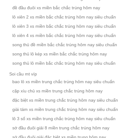
đề đầu đuôi xs miền bắc chắc trúng hôm nay
lô xiên 2 xs miền bắc chắc trúng hôm nay siêu chuẩn
lô xiên 3 xs miền bắc chắc trúng hôm nay siêu chuẩn
lô xiên 4 xs miền bắc chắc trúng hôm nay siêu chuẩn
song thủ đề miền bắc chắc trúng hôm nay siêu chuẩn
song thủ lô kép xs miền bắc chắc trúng hôm nay
song thủ lô miền bắc chắc trúng hôm nay siêu chuẩn
Soi cầu mt víp
bao lô xs miền trung chắc trúng hôm nay siêu chuẩn
cặp xíu chủ xs miền trung chắc trúng hôm nay
đặc biệt xs miền trung chắc trúng hôm nay siêu chuẩn
giải tám xs miền trung chắc trúng hôm nay siêu chuẩn
lô 3 số xs miền trung chắc trúng hôm nay siêu chuẩn
sớ đầu đuôi giải 8 miền trung chắc trúng hôm nay
sớ đầu đuôi giải đặc biệt xs miền trung hôm nay