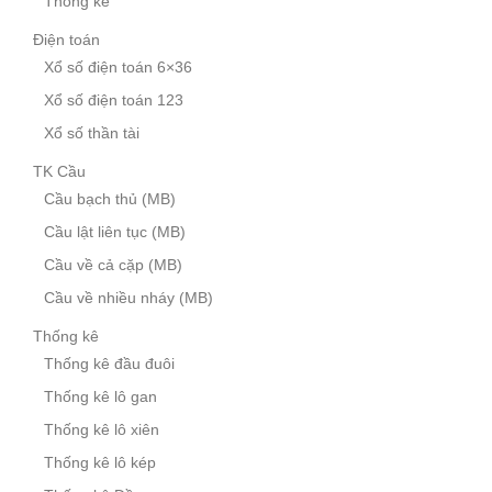
Thống kê
Điện toán
Xổ số điện toán 6×36
Xổ số điện toán 123
Xổ số thần tài
TK Cầu
Cầu bạch thủ (MB)
Cầu lật liên tục (MB)
Cầu về cả cặp (MB)
Cầu về nhiều nháy (MB)
Thống kê
Thống kê đầu đuôi
Thống kê lô gan
Thống kê lô xiên
Thống kê lô kép