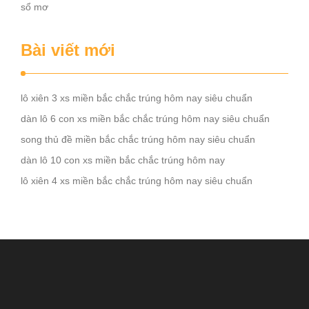
sổ mơ
Bài viết mới
lô xiên 3 xs miền bắc chắc trúng hôm nay siêu chuẩn
dàn lô 6 con xs miền bắc chắc trúng hôm nay siêu chuẩn
song thủ đề miền bắc chắc trúng hôm nay siêu chuẩn
dàn lô 10 con xs miền bắc chắc trúng hôm nay
lô xiên 4 xs miền bắc chắc trúng hôm nay siêu chuẩn