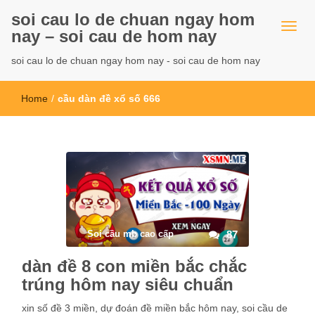
soi cau lo de chuan ngay hom
nay – soi cau de hom nay
soi cau lo de chuan ngay hom nay - soi cau de hom nay
Home
/
cầu dàn đề xổ số 666
Soi cầu mb cao cấp
87
dàn đề 8 con miền bắc chắc
trúng hôm nay siêu chuẩn
xin số đề 3 miền, dự đoán đề miền bắc hôm nay, soi cầu de