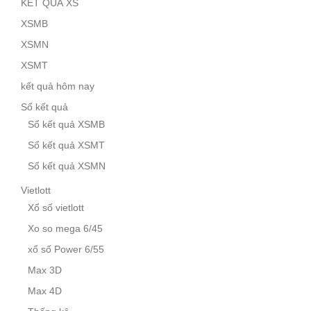
KẾT QUẢ XS
XSMB
XSMN
XSMT
kết quả hôm nay
Sổ kết quả
Sổ kết quả XSMB
Sổ kết quả XSMT
Sổ kết quả XSMN
Vietlott
Xổ số vietlott
Xo so mega 6/45
xổ số Power 6/55
Max 3D
Max 4D