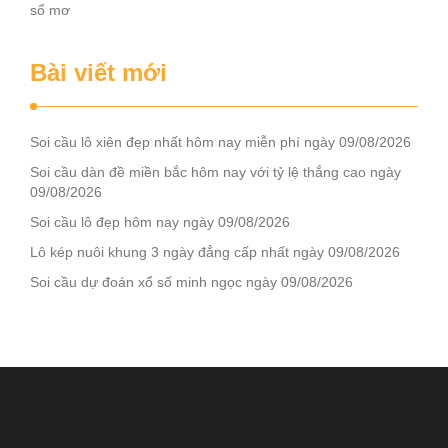
sổ mơ
Bài viết mới
Soi cầu lô xiên đẹp nhất hôm nay miễn phí ngày 09/08/2026
Soi cầu dàn đề miền bắc hôm nay với tỷ lệ thắng cao ngày
09/08/2026
Soi cầu lô đẹp hôm nay ngày 09/08/2026
Lô kép nuôi khung 3 ngày đẳng cấp nhất ngày 09/08/2026
Soi cầu dự đoán xổ số minh ngọc ngày 09/08/2026