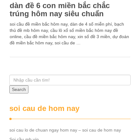
dàn đề 6 con miền bắc chắc
trúng hôm nay siêu chuẩn
soi cầu đề miền bắc hôm nay, dàn de 4 số miễn phí, bạch
thủ đề mb hôm nay, cầu lô xổ số miền bắc hôm nay đề
online, cầu đề miền bắc hôm nay, xin số đề 3 miền, dự đoán
đề miền bắc hôm nay, soi cầu de …
Search
soi cau de hom nay
soi cau lo de chuan ngay hom nay – soi cau de hom nay
Soi cầu mb víp