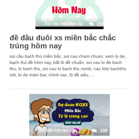
Soi cầu mb cao cấp
155
đề đầu đuôi xs miền bắc chắc
trúng hôm nay
soi cầu bạch thủ miền bắc, soi cau cham chuan, xem lo de,
bạch thủ đề hôm nay, bắt lô đề chuẩn, soi cau lo đe bach
thu, lo bach thu, soi cau lo bach thu xsmb, cau loto bachthu
mb, lo de mien bac chinh xac, lô đề siêu …
Soi cầu mb cao cấp
199