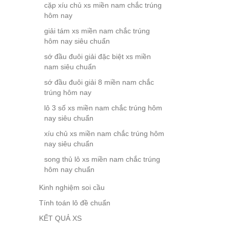
cặp xíu chủ xs miền nam chắc trúng
hôm nay
giải tám xs miền nam chắc trúng
hôm nay siêu chuẩn
sớ đầu đuôi giải đặc biệt xs miền
nam siêu chuẩn
sớ đầu đuôi giải 8 miền nam chắc
trúng hôm nay
lô 3 số xs miền nam chắc trúng hôm
nay siêu chuẩn
xíu chủ xs miền nam chắc trúng hôm
nay siêu chuẩn
song thủ lô xs miền nam chắc trúng
hôm nay chuẩn
Kinh nghiệm soi cầu
Tính toán lô đề chuẩn
KẾT QUẢ XS