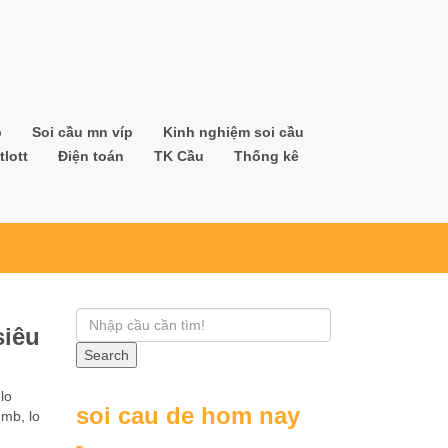
p
Soi cầu mn víp
Kinh nghiệm soi cầu
tlott
Điện toán
TK Cầu
Thống kê
siêu
Search
lo
soi cau de hom nay
 mb, lo