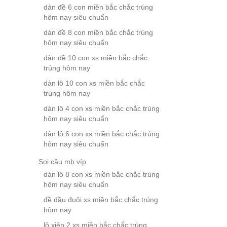
dàn đề 6 con miền bắc chắc trúng
hôm nay siêu chuẩn
dàn đề 8 con miền bắc chắc trúng
hôm nay siêu chuẩn
dàn đề 10 con xs miền bắc chắc
trúng hôm nay
dàn lô 10 con xs miền bắc chắc
trúng hôm nay
dàn lô 4 con xs miền bắc chắc trúng
hôm nay siêu chuẩn
dàn lô 6 con xs miền bắc chắc trúng
hôm nay siêu chuẩn
Soi cầu mb víp
dàn lô 8 con xs miền bắc chắc trúng
hôm nay siêu chuẩn
đề đầu đuôi xs miền bắc chắc trúng
hôm nay
lô xiên 2 xs miền bắc chắc trúng