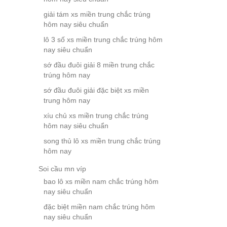
giải tám xs miền trung chắc trúng
hôm nay siêu chuẩn
lô 3 số xs miền trung chắc trúng hôm
nay siêu chuẩn
sớ đầu đuôi giải 8 miền trung chắc
trúng hôm nay
sớ đầu đuôi giải đặc biệt xs miền
trung hôm nay
xíu chủ xs miền trung chắc trúng
hôm nay siêu chuẩn
song thủ lô xs miền trung chắc trúng
hôm nay
Soi cầu mn víp
bao lô xs miền nam chắc trúng hôm
nay siêu chuẩn
đặc biệt miền nam chắc trúng hôm
nay siêu chuẩn