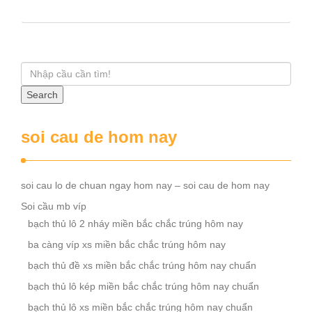
Search
soi cau de hom nay
soi cau lo de chuan ngay hom nay – soi cau de hom nay
Soi cầu mb víp
bạch thủ lô 2 nháy miền bắc chắc trúng hôm nay
ba càng víp xs miền bắc chắc trúng hôm nay
bạch thủ đề xs miền bắc chắc trúng hôm nay chuẩn
bạch thủ lô kép miền bắc chắc trúng hôm nay chuẩn
bạch thủ lô xs miền bắc chắc trúng hôm nay chuẩn