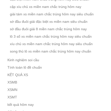
cặp xíu chủ xs miền nam chắc trúng hôm nay
giải tám xs miền nam chắc trúng hôm nay siêu chuẩn
sớ đầu đuôi giải đặc biệt xs miền nam siêu chuẩn
sớ đầu đuôi giải 8 miền nam chắc trúng hôm nay
lô 3 số xs miền nam chắc trúng hôm nay siêu chuẩn
xíu chủ xs miền nam chắc trúng hôm nay siêu chuẩn
song thủ lô xs miền nam chắc trúng hôm nay chuẩn
Kinh nghiệm soi cầu
Tính toán lô đề chuẩn
KẾT QUẢ XS
XSMB
XSMN
XSMT
kết quả hôm nay