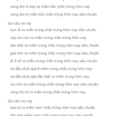
song thủ lô kép xs miền bắc chắc trúng hôm nay
song thủ lô miền bắc chắc trúng hôm nay siêu chuẩn
Soi cầu mt víp
bao lô xs miền trung chắc trúng hôm nay siêu chuẩn
cặp xíu chủ xs miền trung chắc trúng hôm nay
đặc biệt xs miền trung chắc trúng hôm nay siêu chuẩn
giải tám xs miền trung chắc trúng hôm nay siêu chuẩn
lô 3 số xs miền trung chắc trúng hôm nay siêu chuẩn
sớ đầu đuôi giải 8 miền trung chắc trúng hôm nay
sớ đầu đuôi giải đặc biệt xs miền trung hôm nay
xíu chủ xs miền trung chắc trúng hôm nay siêu chuẩn
song thủ lô xs miền trung chắc trúng hôm nay
Soi cầu mn víp
bao lô xs miền nam chắc trúng hôm nay siêu chuẩn
đặc biệt miền nam chắc trúng hôm nay siêu chuẩn