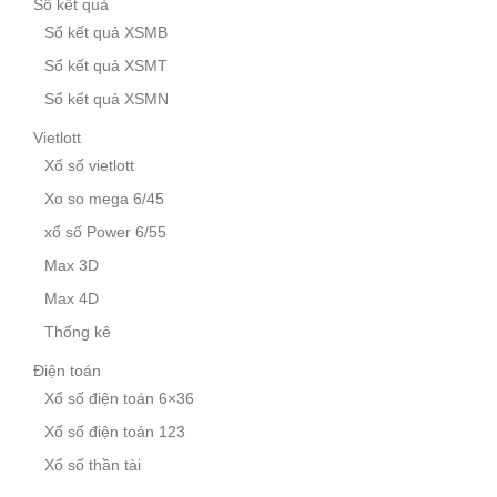
Sổ kết quả
Sổ kết quả XSMB
Sổ kết quả XSMT
Sổ kết quả XSMN
Vietlott
Xổ số vietlott
Xo so mega 6/45
xổ số Power 6/55
Max 3D
Max 4D
Thống kê
Điện toán
Xổ số điện toán 6×36
Xổ số điện toán 123
Xổ số thần tài