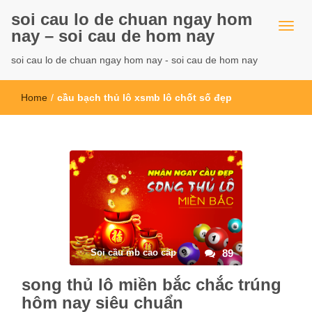
soi cau lo de chuan ngay hom
nay – soi cau de hom nay
soi cau lo de chuan ngay hom nay - soi cau de hom nay
Home
/
cầu bạch thủ lô xsmb lô chốt số đẹp
Soi cầu mb cao cấp
89
song thủ lô miền bắc chắc trúng
hôm nay siêu chuẩn