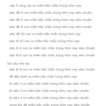
cặp 3 càng víp xs miền bắc chắc trúng hôm nay
dàn đề 4 con miền bắc chắc trúng hôm nay siêu chuẩn
dàn đề 6 con miền bắc chắc trúng hôm nay siêu chuẩn
dàn đề 8 con miền bắc chắc trúng hôm nay siêu chuẩn
dàn đề 10 con xs miền bắc chắc trúng hôm nay
dàn lô 10 con xs miền bắc chắc trúng hôm nay
dàn lô 4 con xs miền bắc chắc trúng hôm nay siêu chuẩn
dàn lô 6 con xs miền bắc chắc trúng hôm nay siêu chuẩn
Soi cầu mb víp
dàn lô 8 con xs miền bắc chắc trúng hôm nay siêu chuẩn
đề đầu đuôi xs miền bắc chắc trúng hôm nay
lô xiên 2 xs miền bắc chắc trúng hôm nay siêu chuẩn
lô xiên 3 xs miền bắc chắc trúng hôm nay siêu chuẩn
lô xiên 4 xs miền bắc chắc trúng hôm nay siêu chuẩn
song thủ đề miền bắc chắc trúng hôm nay siêu chuẩn