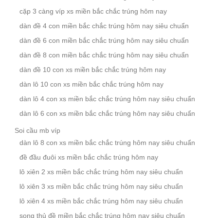
cặp 3 càng víp xs miền bắc chắc trúng hôm nay
dàn đề 4 con miền bắc chắc trúng hôm nay siêu chuẩn
dàn đề 6 con miền bắc chắc trúng hôm nay siêu chuẩn
dàn đề 8 con miền bắc chắc trúng hôm nay siêu chuẩn
dàn đề 10 con xs miền bắc chắc trúng hôm nay
dàn lô 10 con xs miền bắc chắc trúng hôm nay
dàn lô 4 con xs miền bắc chắc trúng hôm nay siêu chuẩn
dàn lô 6 con xs miền bắc chắc trúng hôm nay siêu chuẩn
Soi cầu mb víp
dàn lô 8 con xs miền bắc chắc trúng hôm nay siêu chuẩn
đề đầu đuôi xs miền bắc chắc trúng hôm nay
lô xiên 2 xs miền bắc chắc trúng hôm nay siêu chuẩn
lô xiên 3 xs miền bắc chắc trúng hôm nay siêu chuẩn
lô xiên 4 xs miền bắc chắc trúng hôm nay siêu chuẩn
song thủ đề miền bắc chắc trúng hôm nay siêu chuẩn