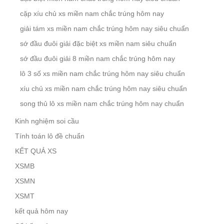
cặp xíu chủ xs miền nam chắc trúng hôm nay
giải tám xs miền nam chắc trúng hôm nay siêu chuẩn
sớ đầu đuôi giải đặc biệt xs miền nam siêu chuẩn
sớ đầu đuôi giải 8 miền nam chắc trúng hôm nay
lô 3 số xs miền nam chắc trúng hôm nay siêu chuẩn
xíu chủ xs miền nam chắc trúng hôm nay siêu chuẩn
song thủ lô xs miền nam chắc trúng hôm nay chuẩn
Kinh nghiệm soi cầu
Tính toán lô đề chuẩn
KẾT QUẢ XS
XSMB
XSMN
XSMT
kết quả hôm nay