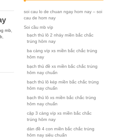
soi cau lo de chuan ngay hom nay – soi
cau de hom nay
ay
Soi cầu mb víp
ng mb,
bạch thủ lô 2 nháy miền bắc chắc
b,
trúng hôm nay
ba càng víp xs miền bắc chắc trúng
hôm nay
bạch thủ đề xs miền bắc chắc trúng
hôm nay chuẩn
bạch thủ lô kép miền bắc chắc trúng
hôm nay chuẩn
bạch thủ lô xs miền bắc chắc trúng
hôm nay chuẩn
cặp 3 càng víp xs miền bắc chắc
trúng hôm nay
dàn đề 4 con miền bắc chắc trúng
hôm nay siêu chuẩn