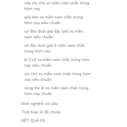
cặp xíu chủ xs miền nam chắc trúng
hôm nay
giải tám xs miền nam chắc trúng
hôm nay siêu chuẩn
sớ đầu đuôi giải đặc biệt xs miền
nam siêu chuẩn
sớ đầu đuôi giải 8 miền nam chắc
trúng hôm nay
lô 3 số xs miền nam chắc trúng hôm
nay siêu chuẩn
xíu chủ xs miền nam chắc trúng hôm
nay siêu chuẩn
song thủ lô xs miền nam chắc trúng
hôm nay chuẩn
Kinh nghiệm soi cầu
Tính toán lô đề chuẩn
KẾT QUẢ XS