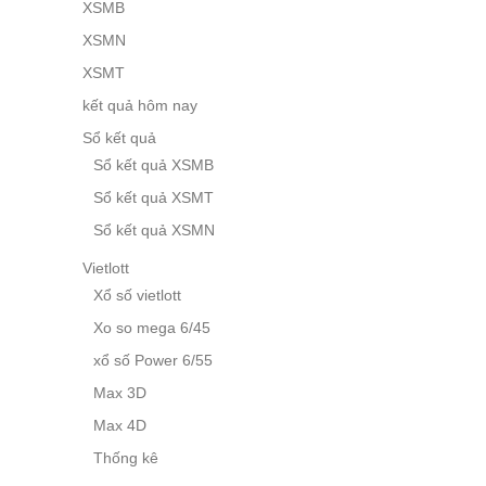
XSMB
XSMN
XSMT
kết quả hôm nay
Sổ kết quả
Sổ kết quả XSMB
Sổ kết quả XSMT
Sổ kết quả XSMN
Vietlott
Xổ số vietlott
Xo so mega 6/45
xổ số Power 6/55
Max 3D
Max 4D
Thống kê