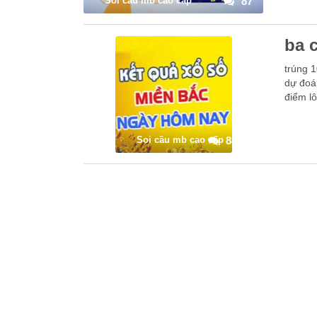
Soi cầu mb cao cấp
87
ba 
trúng 
dự đoán
điểm lô
Soi cầu mb cao cấp
88