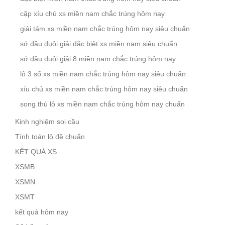
cặp xíu chủ xs miền nam chắc trúng hôm nay
giải tám xs miền nam chắc trúng hôm nay siêu chuẩn
sớ đầu đuôi giải đặc biệt xs miền nam siêu chuẩn
sớ đầu đuôi giải 8 miền nam chắc trúng hôm nay
lô 3 số xs miền nam chắc trúng hôm nay siêu chuẩn
xíu chủ xs miền nam chắc trúng hôm nay siêu chuẩn
song thủ lô xs miền nam chắc trúng hôm nay chuẩn
Kinh nghiệm soi cầu
Tính toán lô đề chuẩn
KẾT QUẢ XS
XSMB
XSMN
XSMT
kết quả hôm nay