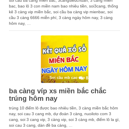
soi cau ba cang mien bac, 3cangsieuchuan, 3 cang mien
bac, bao lô 3 con miền nam bao nhiêu tiền, soi3cang, thống
kê 3 càng vip miền bắc, soi cầu ba càng vip mienbac, soi
cầu 3 càng 6666 miễn phí, 3 càng ngày hôm nay, 3 càng
hôm nay, …
Soi cầu mb cao cấp
88
ba càng víp xs miền bắc chắc
trúng hôm nay
trúng 10 điểm lô được bao nhiêu tiền, 3 càng miền bắc hôm
nay, soi cau 3 cang mb, dự đoán 3 càng, nuoiloto com 3
cang, soi 3 cang vip, 3 càng vip, soi 3 càng mb, điểm lô la gì,
soi cau 3 cang, dàn đề ba càng, …