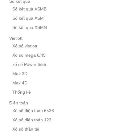
Sổ kết quả
Sổ kết quả XSMB
Sổ kết quả XSMT
Sổ kết quả XSMN
Vietlott
Xổ số vietlott
Xo so mega 6/45
xổ số Power 6/55
Max 3D
Max 4D
Thống kê
Điện toán
Xổ số điện toán 6×36
Xổ số điện toán 123
Xổ số thần tài