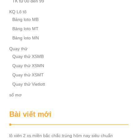
TK từ 00 đến 99
KQ Lô tô
Bảng loto MB
Bảng loto MT
Bảng loto MN
Quay thử
Quay thử XSMB
Quay thử XSMN
Quay thử XSMT
Quay thử Vietlott
sổ mơ
Bài viết mới
lô xiên 2 xs miền bắc chắc trúng hôm nay siêu chuẩn