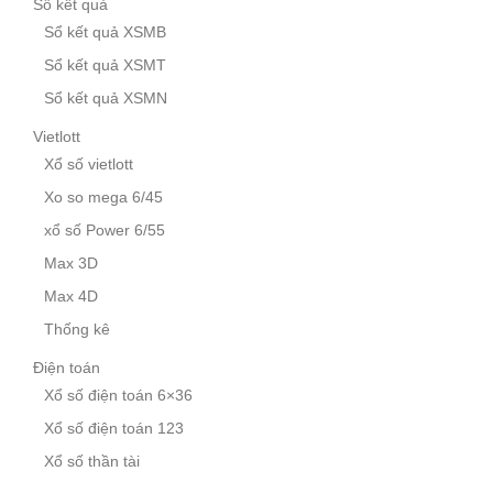
Sổ kết quả
Sổ kết quả XSMB
Sổ kết quả XSMT
Sổ kết quả XSMN
Vietlott
Xổ số vietlott
Xo so mega 6/45
xổ số Power 6/55
Max 3D
Max 4D
Thống kê
Điện toán
Xổ số điện toán 6×36
Xổ số điện toán 123
Xổ số thần tài