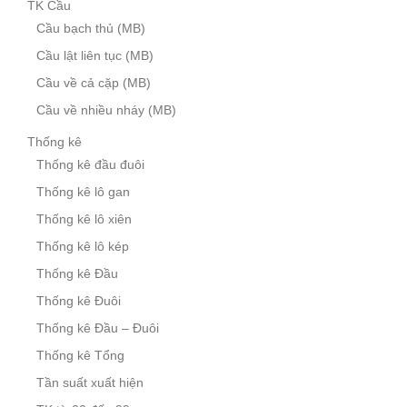
TK Cầu
Cầu bạch thủ (MB)
Cầu lật liên tục (MB)
Cầu về cả cặp (MB)
Cầu về nhiều nháy (MB)
Thống kê
Thống kê đầu đuôi
Thống kê lô gan
Thống kê lô xiên
Thống kê lô kép
Thống kê Đầu
Thống kê Đuôi
Thống kê Đầu – Đuôi
Thống kê Tổng
Tần suất xuất hiện