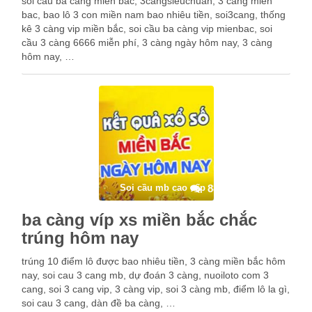
soi cau ba cang mien bac, 3cangsieuchuan, 3 cang mien
bac, bao lô 3 con miền nam bao nhiêu tiền, soi3cang, thống
kê 3 càng vip miền bắc, soi cầu ba càng vip mienbac, soi
cầu 3 càng 6666 miễn phí, 3 càng ngày hôm nay, 3 càng
hôm nay, …
Soi cầu mb cao cấp
88
ba càng víp xs miền bắc chắc
trúng hôm nay
trúng 10 điểm lô được bao nhiêu tiền, 3 càng miền bắc hôm
nay, soi cau 3 cang mb, dự đoán 3 càng, nuoiloto com 3
cang, soi 3 cang vip, 3 càng vip, soi 3 càng mb, điểm lô la gì,
soi cau 3 cang, dàn đề ba càng, …