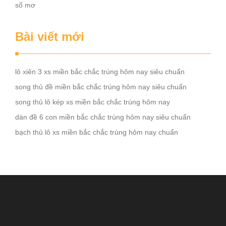
sổ mơ
Bài viết mới
lô xiên 3 xs miền bắc chắc trúng hôm nay siêu chuẩn
song thủ đề miền bắc chắc trúng hôm nay siêu chuẩn
song thủ lô kép xs miền bắc chắc trúng hôm nay
dàn đề 6 con miền bắc chắc trúng hôm nay siêu chuẩn
bạch thủ lô xs miền bắc chắc trúng hôm nay chuẩn