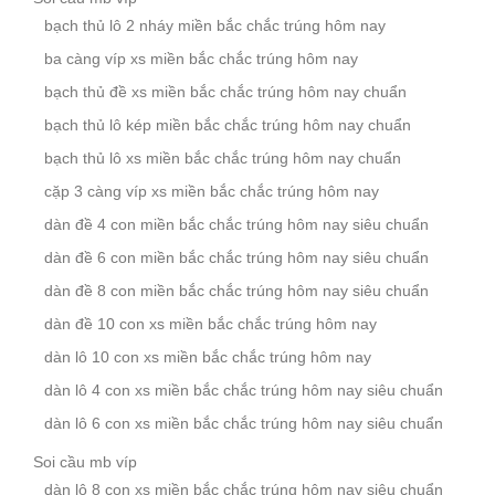
bạch thủ lô 2 nháy miền bắc chắc trúng hôm nay
ba càng víp xs miền bắc chắc trúng hôm nay
bạch thủ đề xs miền bắc chắc trúng hôm nay chuẩn
bạch thủ lô kép miền bắc chắc trúng hôm nay chuẩn
bạch thủ lô xs miền bắc chắc trúng hôm nay chuẩn
cặp 3 càng víp xs miền bắc chắc trúng hôm nay
dàn đề 4 con miền bắc chắc trúng hôm nay siêu chuẩn
dàn đề 6 con miền bắc chắc trúng hôm nay siêu chuẩn
dàn đề 8 con miền bắc chắc trúng hôm nay siêu chuẩn
dàn đề 10 con xs miền bắc chắc trúng hôm nay
dàn lô 10 con xs miền bắc chắc trúng hôm nay
dàn lô 4 con xs miền bắc chắc trúng hôm nay siêu chuẩn
dàn lô 6 con xs miền bắc chắc trúng hôm nay siêu chuẩn
Soi cầu mb víp
dàn lô 8 con xs miền bắc chắc trúng hôm nay siêu chuẩn