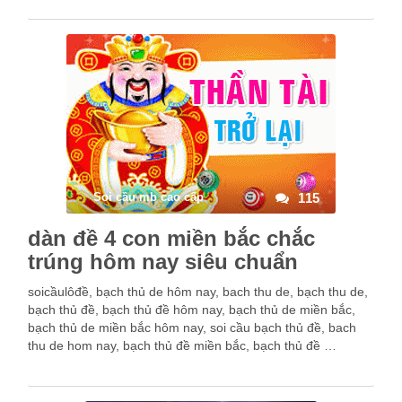
Soi cầu mb cao cấp
115
dàn đề 4 con miền bắc chắc
trúng hôm nay siêu chuẩn
soicầulôđề, bạch thủ de hôm nay, bach thu de, bạch thu de,
bạch thủ đề, bạch thủ đề hôm nay, bạch thủ de miền bắc,
bạch thủ de miền bắc hôm nay, soi cầu bạch thủ đề, bach
thu de hom nay, bạch thủ đề miền bắc, bạch thủ đề …