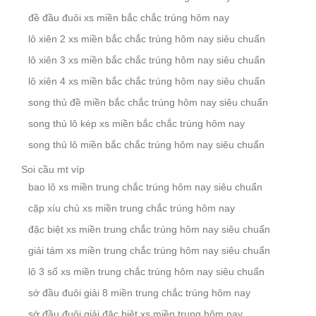
đề đầu đuôi xs miền bắc chắc trúng hôm nay
lô xiên 2 xs miền bắc chắc trúng hôm nay siêu chuẩn
lô xiên 3 xs miền bắc chắc trúng hôm nay siêu chuẩn
lô xiên 4 xs miền bắc chắc trúng hôm nay siêu chuẩn
song thủ đề miền bắc chắc trúng hôm nay siêu chuẩn
song thủ lô kép xs miền bắc chắc trúng hôm nay
song thủ lô miền bắc chắc trúng hôm nay siêu chuẩn
Soi cầu mt víp
bao lô xs miền trung chắc trúng hôm nay siêu chuẩn
cặp xíu chủ xs miền trung chắc trúng hôm nay
đặc biệt xs miền trung chắc trúng hôm nay siêu chuẩn
giải tám xs miền trung chắc trúng hôm nay siêu chuẩn
lô 3 số xs miền trung chắc trúng hôm nay siêu chuẩn
sớ đầu đuôi giải 8 miền trung chắc trúng hôm nay
sớ đầu đuôi giải đặc biệt xs miền trung hôm nay