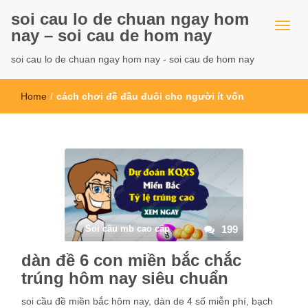
soi cau lo de chuan ngay hom
nay – soi cau de hom nay
soi cau lo de chuan ngay hom nay - soi cau de hom nay
Home
/
cách chơi đề đầu đuôi cho người ít vốn
Soi cầu mb cao cấp
199
dàn đề 6 con miền bắc chắc
trúng hôm nay siêu chuẩn
soi cầu đề miền bắc hôm nay, dàn de 4 số miễn phí, bạch