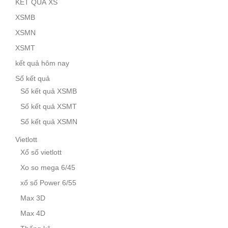
KẾT QUẢ XS
XSMB
XSMN
XSMT
kết quả hôm nay
Sổ kết quả
Sổ kết quả XSMB
Sổ kết quả XSMT
Sổ kết quả XSMN
Vietlott
Xổ số vietlott
Xo so mega 6/45
xổ số Power 6/55
Max 3D
Max 4D