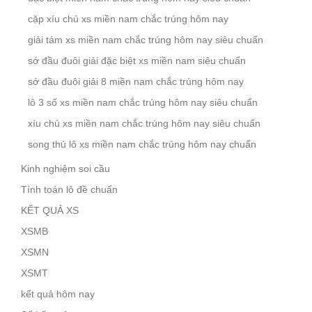
cặp xíu chủ xs miền nam chắc trúng hôm nay
giải tám xs miền nam chắc trúng hôm nay siêu chuẩn
sớ đầu đuôi giải đặc biệt xs miền nam siêu chuẩn
sớ đầu đuôi giải 8 miền nam chắc trúng hôm nay
lô 3 số xs miền nam chắc trúng hôm nay siêu chuẩn
xíu chủ xs miền nam chắc trúng hôm nay siêu chuẩn
song thủ lô xs miền nam chắc trúng hôm nay chuẩn
Kinh nghiệm soi cầu
Tính toán lô đề chuẩn
KẾT QUẢ XS
XSMB
XSMN
XSMT
kết quả hôm nay