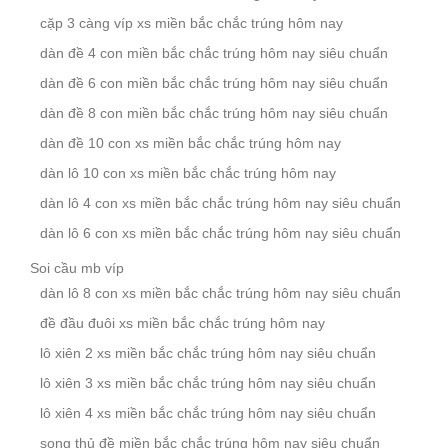
cặp 3 càng víp xs miền bắc chắc trúng hôm nay
dàn đề 4 con miền bắc chắc trúng hôm nay siêu chuẩn
dàn đề 6 con miền bắc chắc trúng hôm nay siêu chuẩn
dàn đề 8 con miền bắc chắc trúng hôm nay siêu chuẩn
dàn đề 10 con xs miền bắc chắc trúng hôm nay
dàn lô 10 con xs miền bắc chắc trúng hôm nay
dàn lô 4 con xs miền bắc chắc trúng hôm nay siêu chuẩn
dàn lô 6 con xs miền bắc chắc trúng hôm nay siêu chuẩn
Soi cầu mb víp
dàn lô 8 con xs miền bắc chắc trúng hôm nay siêu chuẩn
đề đầu đuôi xs miền bắc chắc trúng hôm nay
lô xiên 2 xs miền bắc chắc trúng hôm nay siêu chuẩn
lô xiên 3 xs miền bắc chắc trúng hôm nay siêu chuẩn
lô xiên 4 xs miền bắc chắc trúng hôm nay siêu chuẩn
song thủ đề miền bắc chắc trúng hôm nay siêu chuẩn