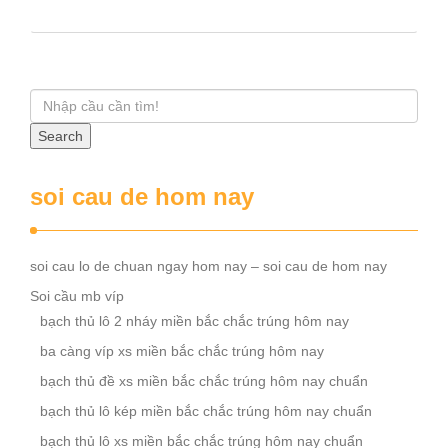
Search
soi cau de hom nay
soi cau lo de chuan ngay hom nay – soi cau de hom nay
Soi cầu mb víp
bạch thủ lô 2 nháy miền bắc chắc trúng hôm nay
ba càng víp xs miền bắc chắc trúng hôm nay
bạch thủ đề xs miền bắc chắc trúng hôm nay chuẩn
bạch thủ lô kép miền bắc chắc trúng hôm nay chuẩn
bạch thủ lô xs miền bắc chắc trúng hôm nay chuẩn