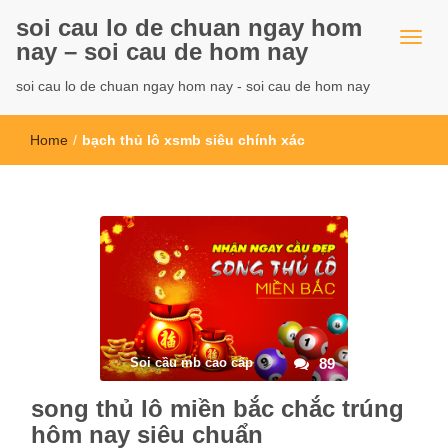
soi cau lo de chuan ngay hom
nay – soi cau de hom nay
soi cau lo de chuan ngay hom nay - soi cau de hom nay
Home
/
bạch thủ lô xsmb siêu chính xác
Soi cầu mb cao cấp
89
song thủ lô miền bắc chắc trúng
hôm nay siêu chuẩn