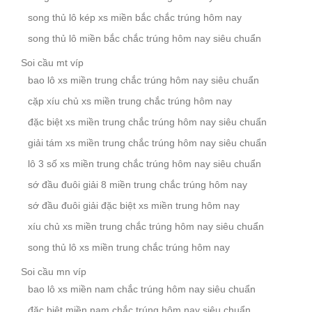
song thủ lô kép xs miền bắc chắc trúng hôm nay
song thủ lô miền bắc chắc trúng hôm nay siêu chuẩn
Soi cầu mt víp
bao lô xs miền trung chắc trúng hôm nay siêu chuẩn
cặp xíu chủ xs miền trung chắc trúng hôm nay
đặc biệt xs miền trung chắc trúng hôm nay siêu chuẩn
giải tám xs miền trung chắc trúng hôm nay siêu chuẩn
lô 3 số xs miền trung chắc trúng hôm nay siêu chuẩn
sớ đầu đuôi giải 8 miền trung chắc trúng hôm nay
sớ đầu đuôi giải đặc biệt xs miền trung hôm nay
xíu chủ xs miền trung chắc trúng hôm nay siêu chuẩn
song thủ lô xs miền trung chắc trúng hôm nay
Soi cầu mn víp
bao lô xs miền nam chắc trúng hôm nay siêu chuẩn
đặc biệt miền nam chắc trúng hôm nay siêu chuẩn