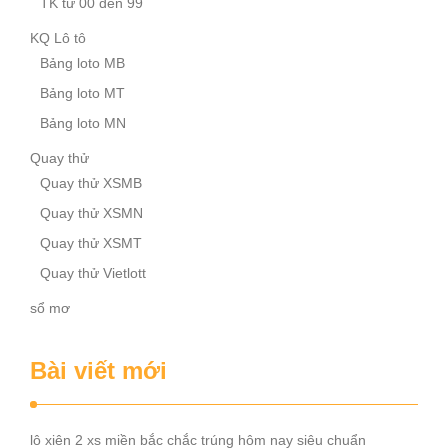
TK từ 00 đến 99
KQ Lô tô
Bảng loto MB
Bảng loto MT
Bảng loto MN
Quay thử
Quay thử XSMB
Quay thử XSMN
Quay thử XSMT
Quay thử Vietlott
sổ mơ
Bài viết mới
lô xiên 2 xs miền bắc chắc trúng hôm nay siêu chuẩn