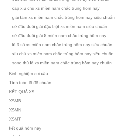
cặp xíu chủ xs miền nam chắc trúng hôm nay
giải tám xs miền nam chắc trúng hôm nay siêu chuẩn
sớ đầu đuôi giải đặc biệt xs miền nam siêu chuẩn
sớ đầu đuôi giải 8 miền nam chắc trúng hôm nay
lô 3 số xs miền nam chắc trúng hôm nay siêu chuẩn
xíu chủ xs miền nam chắc trúng hôm nay siêu chuẩn
song thủ lô xs miền nam chắc trúng hôm nay chuẩn
Kinh nghiệm soi cầu
Tính toán lô đề chuẩn
KẾT QUẢ XS
XSMB
XSMN
XSMT
kết quả hôm nay