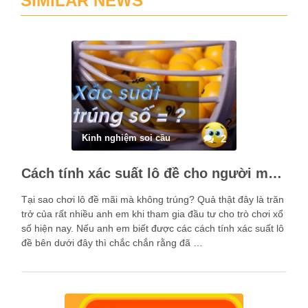
SIMILAR NEWS
Kinh nghiệm soi cầu
2
Cách tính xác suất lô đề cho người mới bắt đầu chơi xổ số
Tại sao chơi lô đề mãi mà không trúng? Quả thật đây là trăn
trở của rất nhiều anh em khi tham gia đầu tư cho trò chơi xổ
số hiện nay. Nếu anh em biết được các cách tính xác suất lô
đề bên dưới đây thì chắc chắn rằng đã …