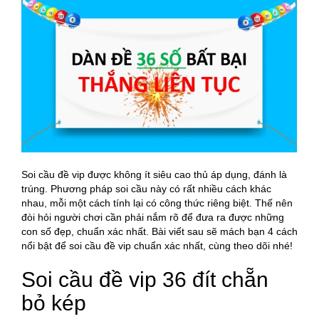
Soi cầu đề vip
được không ít siêu cao thủ áp dụng, đánh là
trúng. Phương pháp soi cầu này có rất nhiều cách khác
nhau, mỗi một cách tính lại có công thức riêng biệt. Thế nên
đòi hỏi người chơi cần phải nắm rõ để đưa ra được những
con số đẹp, chuẩn xác nhất. Bài viết sau sẽ mách bạn 4 cách
nổi bật để
soi cầu đề vip
chuẩn xác nhất, cùng theo dõi nhé!
Soi cầu đề vip 36 đít chẵn
bỏ kép