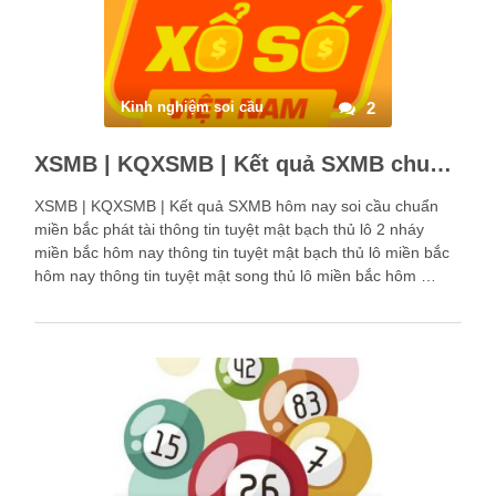
Kinh nghiệm soi cầu
2
XSMB | KQXSMB | Kết quả SXMB chuẩn nhất hôm nay
XSMB | KQXSMB | Kết quả SXMB hôm nay soi cầu chuẩn
miền bắc phát tài thông tin tuyệt mật bạch thủ lô 2 nháy
miền bắc hôm nay thông tin tuyệt mật bạch thủ lô miền bắc
hôm nay thông tin tuyệt mật song thủ lô miền bắc hôm …