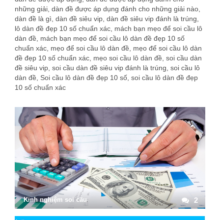
những giải
,
dàn đề được áp dụng đánh cho những giải nào
,
dàn đề là gì
,
dàn đề siêu vip
,
dàn đề siêu vip đánh là trúng
,
lô dàn đề đẹp 10 số chuẩn xác
,
mách bạn mẹo để soi cầu lô
dàn đề
,
mách bạn mẹo để soi cầu lô dàn đề đẹp 10 số
chuẩn xác
,
mẹo để soi cầu lô dàn đề
,
mẹo để soi cầu lô dàn
đề đẹp 10 số chuẩn xác
,
mẹo soi cầu lô dàn đề
,
soi cầu dàn
đề siêu vip
,
soi cầu dàn đề siêu vip đánh là trúng
,
soi cầu lô
dàn đề
,
Soi cầu lô dàn đề đẹp 10 số
,
soi cầu lô dàn đề đẹp
10 số chuẩn xác
Kinh nghiệm soi cầu
2