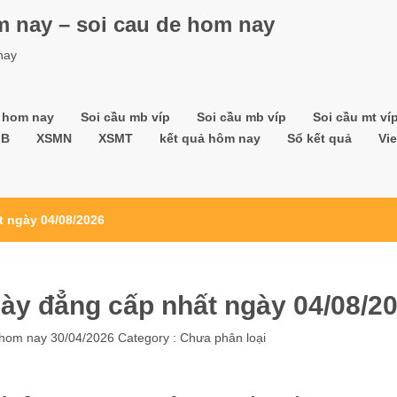
m nay – soi cau de hom nay
nay
e hom nay
Soi cầu mb víp
Soi cầu mb víp
Soi cầu mt ví
MB
XSMN
XSMT
kết quả hôm nay
Sổ kết quả
Vie
t ngày 04/08/2026
gày đẳng cấp nhất ngày 04/08/2
 hom nay
30/04/2026
Category : Chưa phân loại