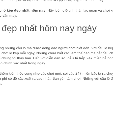
ích thống kê và dự đoán để tìm ra cặp lô kép đẹp nhất hôm nay.
ặp
lô kép đẹp nhất hôm nay
. Hãy luôn giữ tinh thần lạc quan và chơi 
ào vận may.
 đẹp nhất hôm nay ngày
ng những cầu lô mà được đông đảo người chơi biết đến. Với cầu lô ké
ch chơi lô kép mỗi ngày, Nhưng chưa biết các làm thế nào mà bắt cầu c
 chúng tôi thay bạn. Đến vơi diễn đàn
soi cầu lô kép
247 miền bắ hôm
o chính xác nhất trong ngày.
hêm kiến thức cung như các chơi mới. soi cầu 247 miền bắc tạ ra chu
 phí có độ xắc xuất ra cao nhất. Bạn yên tâm chơi Những với cầu lô 
au.