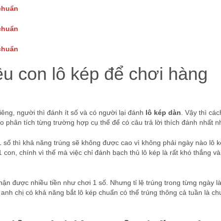
 chuẩn
 chuẩn
 chuẩn
êu con lô kép để chơi hàng
iêng, người thì đánh ít số và có người lại đánh
lô kép dàn
. Vậy thì cá
o phân tích từng trường hợp cụ thể để có câu trả lời thích đánh nhất n
 số thì khả năng trúng sẽ không được cao vì không phải ngày nào lô 
 con, chính vì thế mà việc chỉ đánh bạch thủ lô kép là rất khó thắng và
n được nhiều tiền như chơi 1 số. Nhưng tỉ lệ trúng trong từng ngày là
anh chị có khả năng bắt lô kép chuẩn có thể trúng thông cả tuần là c