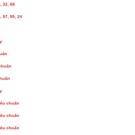
, 32, 68
, 97, 95, 24
y
huẩn
 chuẩn
chuẩn
y
iêu chuẩn
iêu chuẩn
iêu chuẩn