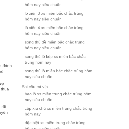
hôm nay siêu chuẩn
lô xiên 3 xs miền bắc chắc trúng
hôm nay siêu chuẩn
lô xiên 4 xs miền bắc chắc trúng
hôm nay siêu chuẩn
song thủ đề miền bắc chắc trúng
hôm nay siêu chuẩn
song thủ lô kép xs miền bắc chắc
trúng hôm nay
ch đánh
song thủ lô miền bắc chắc trúng hôm
hé.
nay siêu chuẩn
kép
Soi cầu mt víp
 thua
bao lô xs miền trung chắc trúng hôm
nay siêu chuẩn
 rất
cặp xíu chủ xs miền trung chắc trúng
huyện
hôm nay
đặc biệt xs miền trung chắc trúng
hôm nay siêu chuẩn