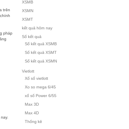
XSMB
a trên
XSMN
 chính
XSMT
kết quả hôm nay
ng pháp
Sổ kết quả
nâng
Sổ kết quả XSMB
Sổ kết quả XSMT
Sổ kết quả XSMN
Vietlott
Xổ số vietlott
Xo so mega 6/45
xổ số Power 6/55
Max 3D
Max 4D
 nay.
Thống kê